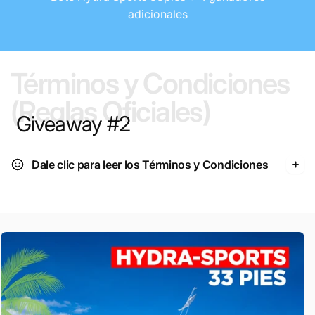
adicionales
ganadores
adicionales
adicionales
Términos y Condiciones
(Reglas Oficiales)
Giveaway #2
Dale clic para leer los Términos y Condiciones
Skip to
product
information