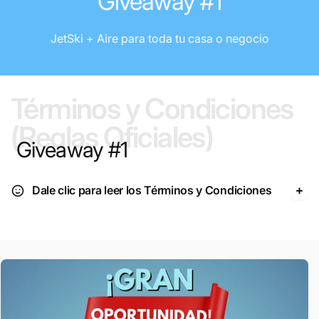
Giveaway #1
JetSki + Aire para toda tu casa o negocio
Términos y Condiciones
(Reglas Oficiales)
Giveaway #1
Dale clic para leer los Términos y Condiciones
Skip to
product
information