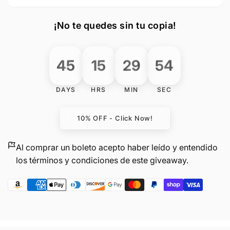
-
MDV
Bote
-
Hydra
Bote
¡No te quedes sin tu copia!
Sports
Hydra
33
Sports
pies
33
45
54
29
15
+
pies
4
+
ganadores
4
DAYS
HRS
MIN
SEC
adicionales
ganadores
adicionales
10% OFF - Click Now!
Al comprar un boleto acepto haber leído y entendido
los términos y condiciones de este giveaway.