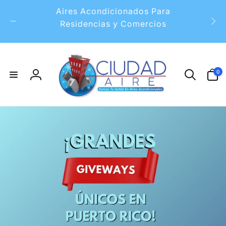
Skip to
Aires Acondicionados Para
content
Residencias y Comercios
0
0
items
Log
in