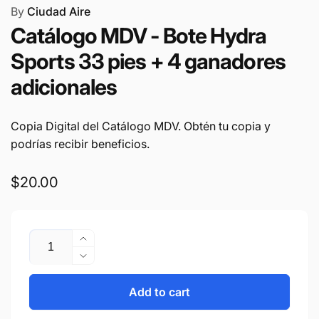
By
Ciudad Aire
Catálogo MDV - Bote Hydra
Sports 33 pies + 4 ganadores
adicionales
Copia Digital del Catálogo MDV. Obtén tu copia y
podrías recibir beneficios.
Regular
$20.00
price
Quantity
Increase
quantity
Decrease
for
quantity
Catálogo
for
Add to cart
MDV
Catálogo