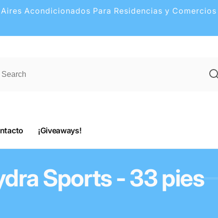
Aires Acondicionados Para Residencias y Comercios
ntacto
¡Giveaways!
dra Sports - 33 pies