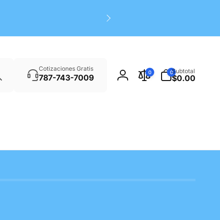
Search
0
Cotizaciones Gratis
Subtotal
0
0
items
787-743-7009
$0.00
Log
in